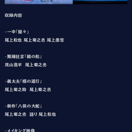
収録内容
-一中「猩々」
尾上松也 尾上菊之丞 尾上墨雪
-舞踊狂言「鏡の松」
茂山逸平 尾上菊之丞
-義太夫「蝶の道行」
尾上菊之助 尾上菊之丞
-新作「八俣の大蛇」
尾上菊之丞 語り 尾上松也
-メイキング映像