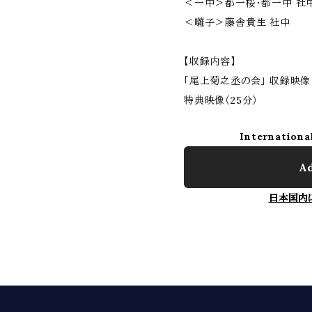
＜一中＞都一桜・都一中 社
＜囃子＞藤舎貴生 社中
【収録内容】
「尾上菊之丞の会」 収録映像（
特典映像（25分）
Internationa
Ad
日本国内