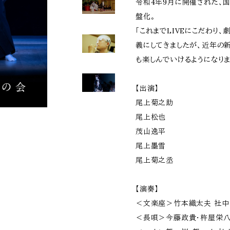
令和4年9月に開催された、
盤化。
「これまでLIVEにこだわり
義にしてきましたが、近年の
も楽しんでいけるようになりま
【出演】
尾上菊之助
尾上松也
茂山逸平
尾上墨雪
尾上菊之丞
【演奏】
＜文楽座＞竹本織太夫 社中
＜長唄＞今藤政貴・杵屋栄八