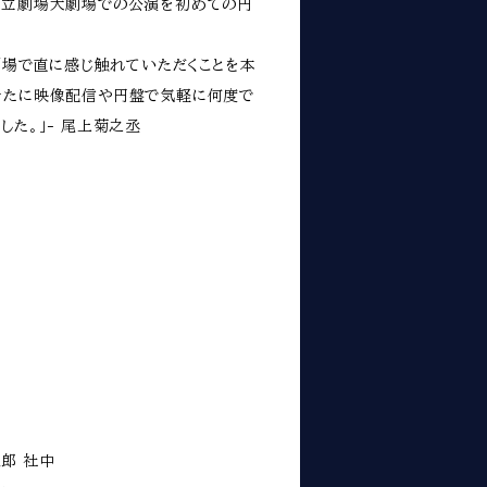
国立劇場大劇場での公演を初めての円
、劇場で直に感じ触れていただくことを本
新たに映像配信や円盤で気軽に何度で
した。」- 尾上菊之丞
郎 社中